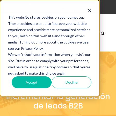
hola@digitalmakers.cat
93 213 42 35
This website stores cookies on your computer.
These cookies are used to improve your website
experience and provide more personalized services
to you, both on this website and through other
media. To find out more about the cookies we use,
see our Privacy Policy.
We won't track your information when you visit our
site. But in order to comply with your preferences,
we'll have to use just one tiny cookie so that you're
not asked to make this choice again.
Accept
Decline
Caso de éxito: Cómo
incrementar la generación
de leads B2B